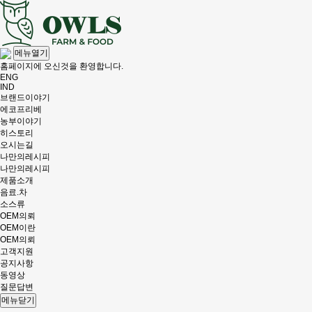
메뉴열기
홈페이지에 오신것을 환영합니다.
ENG
IND
브랜드이야기
에코프리베
농부이야기
히스토리
오시는길
나만의레시피
나만의레시피
제품소개
음료.차
소스류
OEM의뢰
OEM이란
OEM의뢰
고객지원
공지사항
동영상
질문답변
메뉴닫기