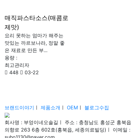
매직파스타소스(매콤로
제맛)
요리 못하는 엄마가 해주는
맛있는 까르보나라, 정말 좋
은 재료로 만든 부...
용량 :
최고관리자
448
03-22
브랜드이야기
ㅣ
제품소개
ㅣ
OEM
ㅣ
블로그수집
회사명 : 부엉이네오솔길
ㅣ
주소 : 충청남도 홍성군 홍북읍
의향로 263 6층 602호(홍북읍, 세종의료빌딩)
ㅣ
이메일 :
suho1130@naver.com