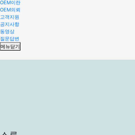
OEM이란
OEM의뢰
고객지원
공지사항
동영상
질문답변
메뉴닫기
스류