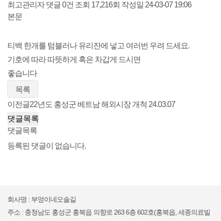
최고관리자
댓글 0건
조회 17,216회
작성일 24-03-07 19:06
본문
티백 한개를 텀블러나 유리잔에 넣고 여러번 우려 드세요.
기호에 따라 따뜻하게 혹은 차갑게 드시면
좋습니다
목록
이전글
22년도 홍성군 베트남 해외시장 개척
24.03.07
댓글목록
댓글목록
등록된 댓글이 없습니다.
회사명 : 부엉이네오솔길
주소 : 충청남도 홍성군 홍북읍 의향로 263 6층 602호(홍북읍, 세종의료빌