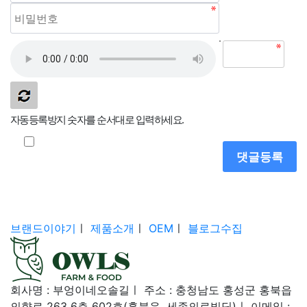
자동등록방지 숫자를 순서대로 입력하세요.
브랜드이야기
ㅣ
제품소개
ㅣ
OEM
ㅣ
블로그수집
회사명 : 부엉이네오솔길
ㅣ
주소 : 충청남도 홍성군 홍북읍
의향로 263 6층 602호(홍북읍, 세종의료빌딩)
ㅣ
이메일 :