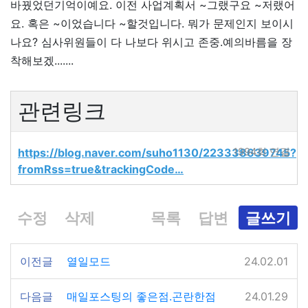
바꿨었던기억이예요. 이전 사업계획서 ~그랬구요 ~저랬어
요. 혹은 ~이었습니다 ~할것입니다. 뭐가 문제인지 보이시
나요? 심사위원들이 다 나보다 위시고 존중.예의바름을 장
착해보겠.......
관련링크
https://blog.naver.com/suho1130/223338639745?
1994회 연결
fromRss=true&trackingCode…
수정
삭제
목록
답변
글쓰기
이전글
열일모드
24.02.01
다음글
매일포스팅의 좋은점.곤란한점
24.01.29