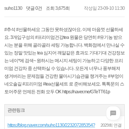
suho1130
댓글 0건
조회 3,675회
작성일 23-09-10 11:30
#추석 #선물하세요 그동안 못하셨잖아요. 이제 마음껏 선물하세
요. 3개입구성의 #프리미엄건강tea 원물은 당연히 #유기농 받으
시는 분을 위해 골라골라 세팅 가능합니다. 백화점에서 만나실 수
있는 정말 맛있는 tea 심지어 깨알같은 효과도 기대기대 건강정보
는 네이*에 검색~ 원하시는 메시지 세팅이 가능하고 다양한 프리
미엄 건강차 중 선택하실 수 있습니다. 모든게 너무나 풍부해져
생겨버리는 문제점들 건강한 물마시기습관을 챙겨주는 #부엉이
네오솔길 #프리미엄 #tea선물세트 로 준비해보세요. 톡톡문의 스
토어주문 언제든 전화 모두 OK https://naver.me/GTeTT61p
관련링크
https://blog.naver.com/suho1130/223207285354?
2029회 연결