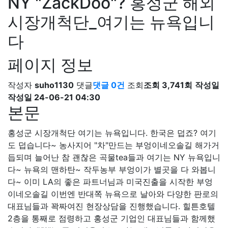
NY "ZackDoo"? 홍성군 해외
시장개척단_여기는 뉴욕입니
다
페이지 정보
작성자
suho1130
댓글
댓글 0건
조회
조회 3,741회
작성일
작성일 24-06-21 04:30
본문
홍성군 시장개척단 여기는 뉴욕입니다. 한국은 덥죠? 여기
도 덥습니다~ 농사지어 "차"만드는 부엉이네오솔길 해가거
듭되며 늘어난 참 괜찮은 곡물tea들과 여기는 NY 뉴욕입니
다~ 뉴욕의 맨하탄~ 작두농부 부엉이가 별곳을 다 와봅니
다~ 이미 LA의 좋은 파트너님과 미국진출을 시작한 부엉
이네오솔길 이번엔 반대쪽 뉴욕으로 날아와 다양한 판로의
대표님들과 꽉짜여진 현장상담을 진행했습니다. 힐튼호텔
2층을 통째로 점령하고 홍성군 기업인 대표님들과 함께했