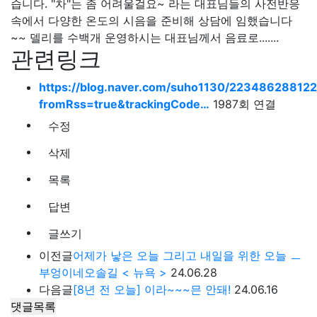
습니다. "차"는 좀 어려울걸요~ 라는 대표님들의 사전반응
속에서 다양한 온도의 시음을 준비해 상담에 임했습니다
~~ 델리를 수백개 운영하시는 대표님께서 음료로.......
관련링크
https://blog.naver.com/suho1130/22348628812
fromRss=true&trackingCode…
1987회 연결
수정
삭제
목록
답변
글쓰기
이전글
어제가 낳은 오늘 그리고 내일을 위한 오늘 ㅡ
부엉이네오솔길 < 뉴욕 >
24.06.28
다음글
[8년 전 오늘] 이라~~~믄 안돼!
24.06.16
댓글목록